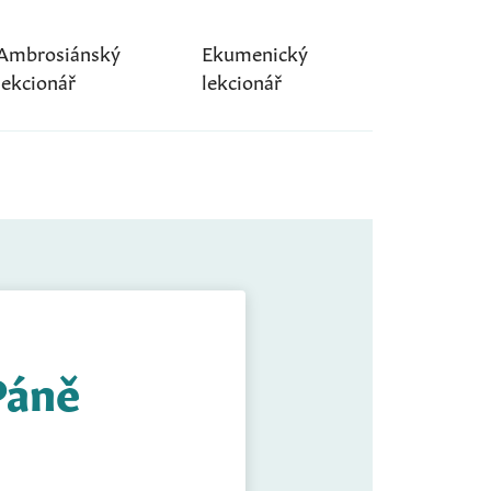
Ambrosiánský
Ekumenický
lekcionář
lekcionář
Páně