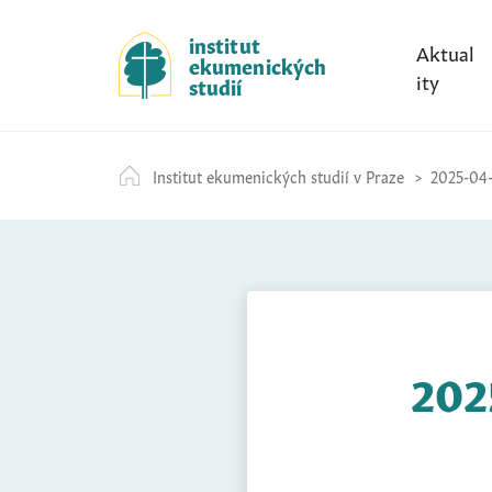
S
k
institut
Aktual
ekumenických
i
ity
studií
p
t
o
Institut ekumenických studií v Praze
2025-04-
c
o
n
t
e
n
t
202