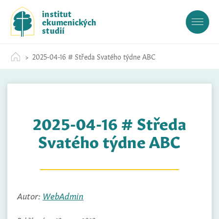
S
institut
k
ekumenických
i
studií
p
t
2025-04-16 # Středa Svatého týdne ABC
o
c
o
n
t
2025-04-16 # Středa
e
n
Svatého týdne ABC
t
Autor:
WebAdmin