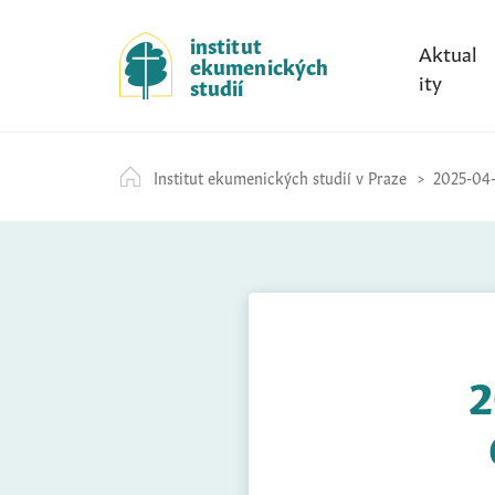
S
k
institut
Aktual
ekumenických
i
ity
studií
p
t
o
Institut ekumenických studií v Praze
2025-04-
c
o
n
t
e
n
t
2