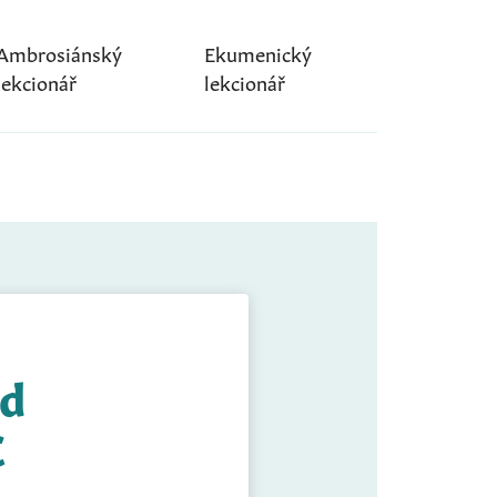
Ambrosiánský
Ekumenický
lekcionář
lekcionář
ed
C