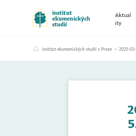
S
k
institut
Aktual
ekumenických
i
ity
studií
p
t
o
Institut ekumenických studií v Praze
2025-02-
c
o
n
t
e
n
t
2
5