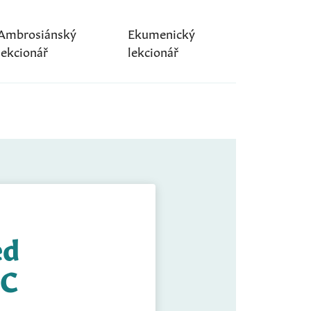
Ambrosiánský
Ekumenický
lekcionář
lekcionář
ed
 C