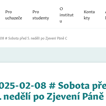
O
Pro
Pro
Konta
institut
uchazeče
studenty
kty
u
08 # Sobota před 5. nedělí po Zjevení Páně C
025-02-08 # Sobota př
. nedělí po Zjevení Páně