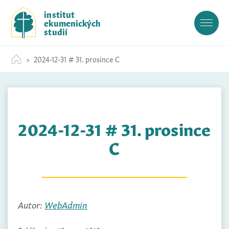
S
institut
k
ekumenických
i
studií
p
t
2024-12-31 # 31. prosince C
o
c
o
n
t
2024-12-31 # 31. prosince
e
n
C
t
Autor:
WebAdmin