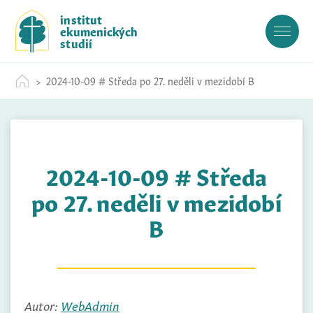
S
institut
k
ekumenických
i
studií
p
t
2024-10-09 # Středa po 27. neděli v mezidobí B
o
c
o
n
t
2024-10-09 # Středa
e
n
po 27. neděli v mezidobí
t
B
Autor:
WebAdmin