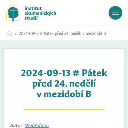
S
institut
k
ekumenických
i
studií
p
t
2024-09-13 # Pátek před 24. nedělí v mezidobí B
o
c
o
n
t
2024-09-13 # Pátek
e
n
před 24. nedělí
t
v mezidobí B
Autor:
WebAdmin