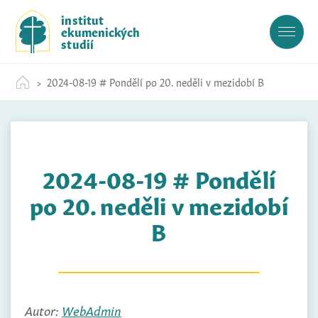
S
institut
k
ekumenických
i
studií
p
t
2024-08-19 # Pondělí po 20. neděli v mezidobí B
o
c
o
n
t
2024-08-19 # Pondělí
e
n
po 20. neděli v mezidobí
t
B
Autor:
WebAdmin