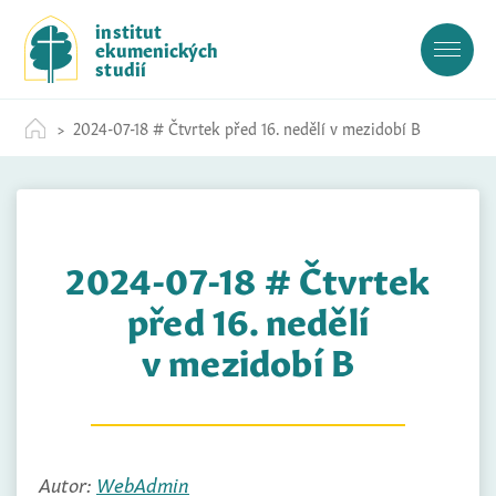
S
institut
k
ekumenických
i
studií
p
t
2024-07-18 # Čtvrtek před 16. nedělí v mezidobí B
o
c
o
n
t
2024-07-18 # Čtvrtek
e
n
před 16. nedělí
t
v mezidobí B
Autor:
WebAdmin