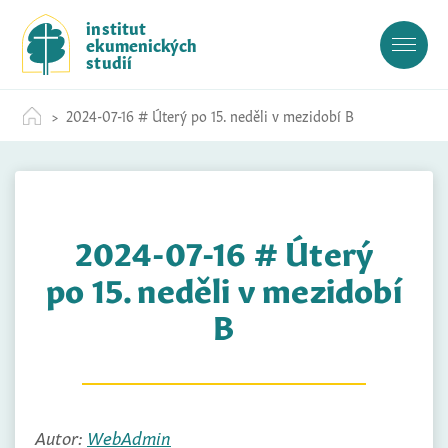
S
institut
k
ekumenických
i
studií
p
t
2024-07-16 # Úterý po 15. neděli v mezidobí B
o
c
o
n
t
2024-07-16 # Úterý
e
n
po 15. neděli v mezidobí
t
B
Autor:
WebAdmin