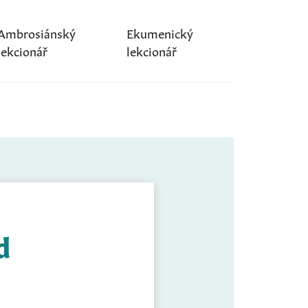
Ambrosiánský
Ekumenický
lekcionář
lekcionář
d