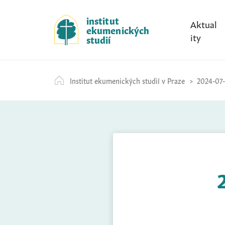
S
k
institut
Aktual
ekumenických
i
ity
studií
p
t
o
Institut ekumenických studií v Praze
2024-07-
c
o
n
t
e
n
t