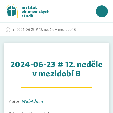
S
institut
k
ekumenických
i
studií
p
t
2024-06-23 # 12. neděle v mezidobí B
o
c
o
n
t
2024-06-23 # 12. neděle
e
n
v mezidobí B
t
Autor:
WebAdmin