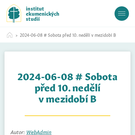
S
institut
k
ekumenických
i
studií
p
t
2024-06-08 # Sobota před 10. nedělí v mezidobí B
o
c
o
n
t
2024-06-08 # Sobota
e
n
před 10. nedělí
t
v mezidobí B
Autor:
WebAdmin