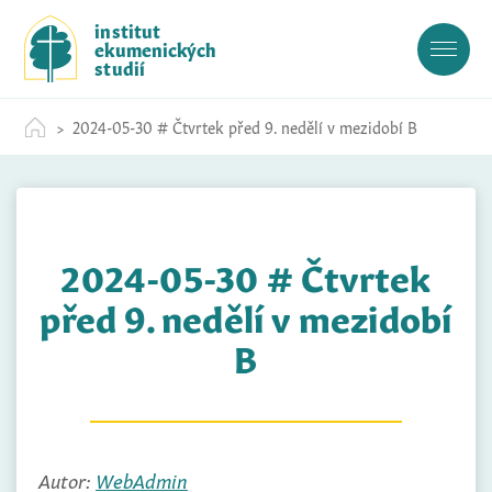
S
institut
k
ekumenických
i
studií
p
t
2024-05-30 # Čtvrtek před 9. nedělí v mezidobí B
o
c
o
n
t
2024-05-30 # Čtvrtek
e
n
před 9. nedělí v mezidobí
t
B
Autor:
WebAdmin