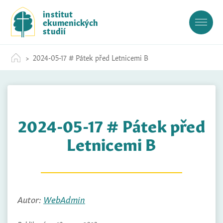
S
institut
k
ekumenických
i
studií
p
t
2024-05-17 # Pátek před Letnicemi B
o
c
o
n
t
2024-05-17 # Pátek před
e
n
Letnicemi B
t
Autor:
WebAdmin