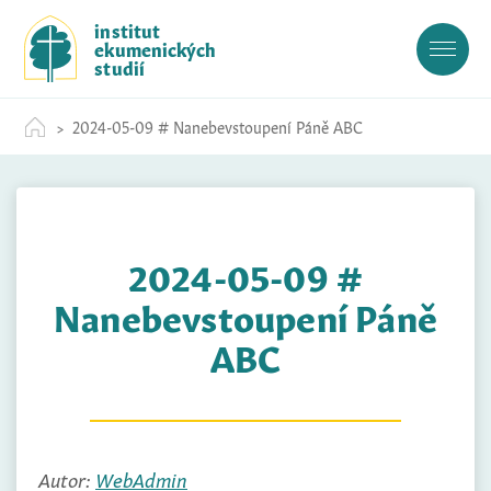
S
institut
k
ekumenických
i
studií
p
t
2024-05-09 # Nanebevstoupení Páně ABC
o
c
o
n
t
2024-05-09 #
e
n
Nanebevstoupení Páně
t
ABC
Autor:
WebAdmin