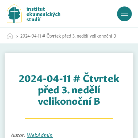
S
institut
k
ekumenických
i
studií
p
t
2024-04-11 # Čtvrtek před 3. nedělí velikonoční B
o
c
o
n
t
2024-04-11 # Čtvrtek
e
n
před 3. nedělí
t
velikonoční B
Autor:
WebAdmin