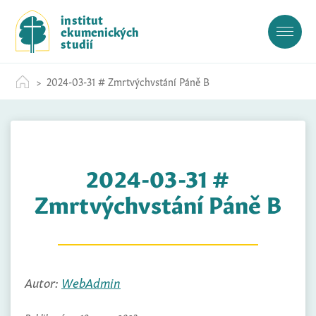
S
institut
k
ekumenických
i
studií
p
t
2024-03-31 # Zmrtvýchvstání Páně B
o
c
o
n
t
2024-03-31 #
e
n
Zmrtvýchvstání Páně B
t
Autor:
WebAdmin