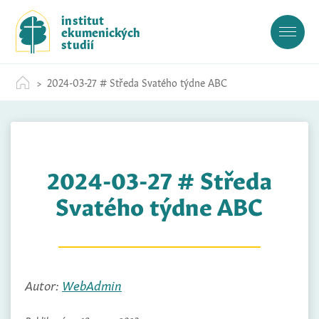
S
institut
k
ekumenických
i
studií
p
t
2024-03-27 # Středa Svatého týdne ABC
o
c
o
n
t
2024-03-27 # Středa
e
n
Svatého týdne ABC
t
Autor:
WebAdmin