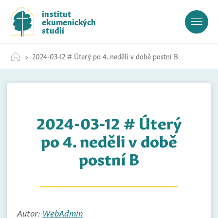
S
institut
k
ekumenických
i
studií
p
t
2024-03-12 # Úterý po 4. neděli v době postní B
o
c
o
n
t
2024-03-12 # Úterý
e
n
po 4. neděli v době
t
postní B
Autor:
WebAdmin