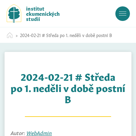
S
institut
k
ekumenických
i
studií
p
t
2024-02-21 # Středa po 1. neděli v době postní B
o
c
o
n
t
2024-02-21 # Středa
e
n
po 1. neděli v době postní
t
B
Autor:
WebAdmin