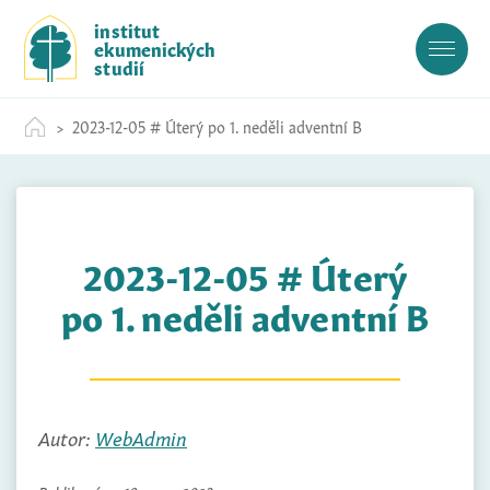
S
institut
k
ekumenických
i
studií
p
t
2023-12-05 # Úterý po 1. neděli adventní B
o
c
o
n
t
2023-12-05 # Úterý
e
n
po 1. neděli adventní B
t
Autor:
WebAdmin