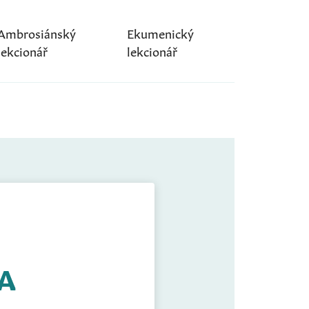
Ambrosiánský
Ekumenický
lekcionář
lekcionář
 A