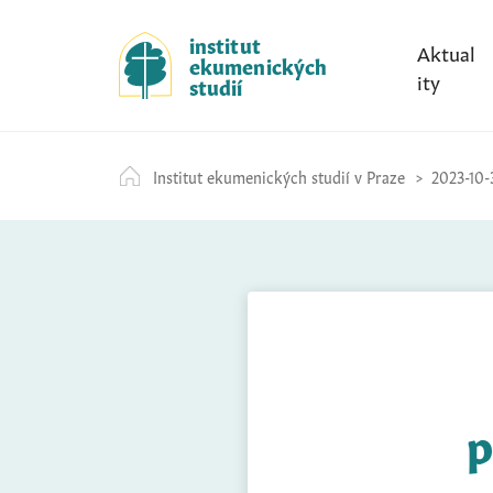
S
k
institut
Aktual
ekumenických
i
ity
studií
p
t
o
Institut ekumenických studií v Praze
2023-10-
c
o
n
t
e
n
t
p