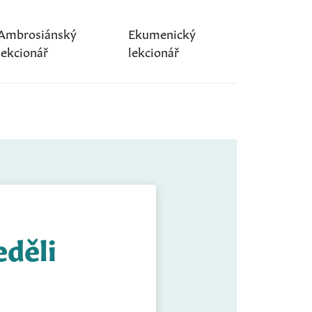
Ambrosiánský
Ekumenický
lekcionář
lekcionář
eděli