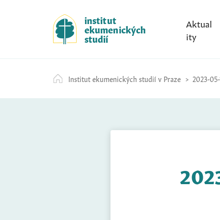
S
k
institut
Aktual
ekumenických
i
ity
studií
p
t
o
Institut ekumenických studií v Praze
2023-05-
c
o
n
t
e
n
t
2023