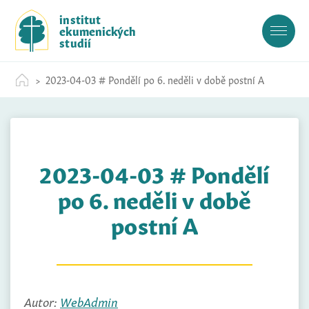
S
institut
k
ekumenických
i
studií
p
t
2023-04-03 # Pondělí po 6. neděli v době postní A
o
c
o
n
t
2023-04-03 # Pondělí
e
n
po 6. neděli v době
t
postní A
Autor:
WebAdmin