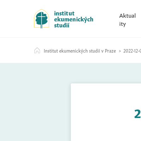
S
k
institut
Aktual
ekumenických
i
ity
studií
p
t
o
Institut ekumenických studií v Praze
2022-12-
c
o
n
t
e
n
t
2