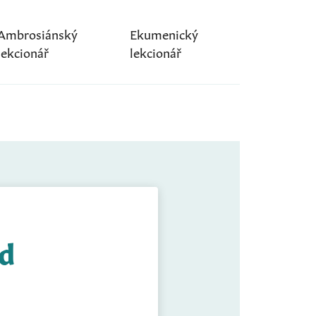
Ambrosiánský
Ekumenický
lekcionář
lekcionář
ed