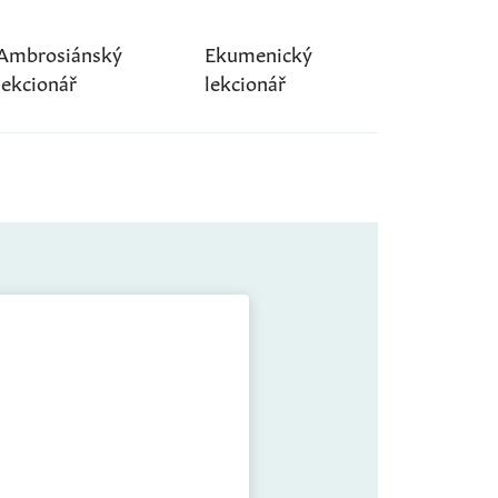
Ambrosiánský
Ekumenický
lekcionář
lekcionář
e