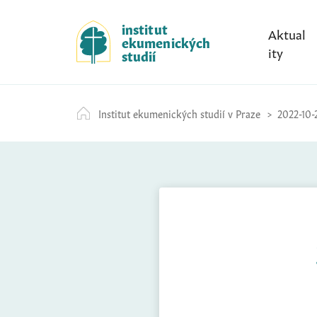
S
k
institut
Aktual
ekumenických
i
ity
studií
p
t
o
Institut ekumenických studií v Praze
2022-10-
c
o
n
t
e
n
t