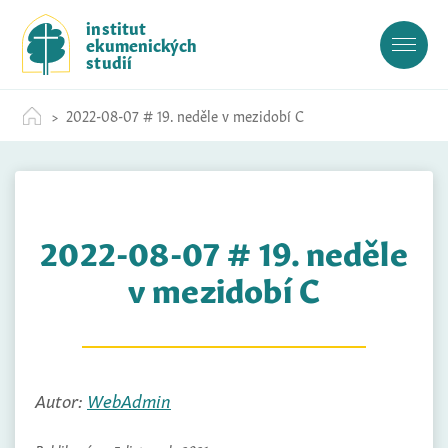
S
institut
k
ekumenických
i
studií
p
t
2022-08-07 # 19. neděle v mezidobí C
o
c
o
n
t
2022-08-07 # 19. neděle
e
n
v mezidobí C
t
Autor:
WebAdmin