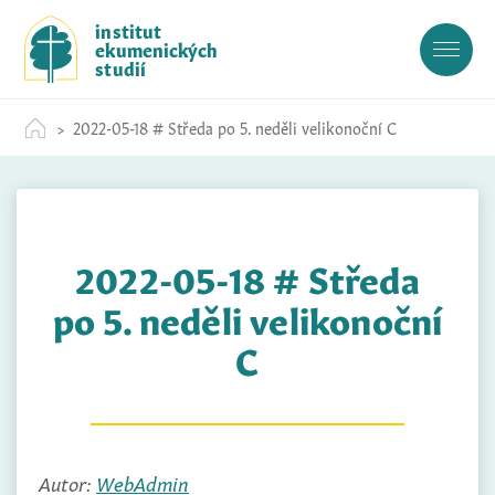
S
institut
k
ekumenických
i
studií
p
t
2022-05-18 # Středa po 5. neděli velikonoční C
o
c
o
n
t
2022-05-18 # Středa
e
n
po 5. neděli velikonoční
t
C
Autor:
WebAdmin