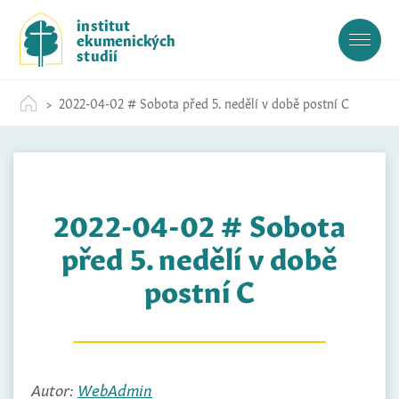
S
institut
k
ekumenických
i
studií
p
t
2022-04-02 # Sobota před 5. nedělí v době postní C
o
c
o
n
t
2022-04-02 # Sobota
e
n
před 5. nedělí v době
t
postní C
Autor:
WebAdmin