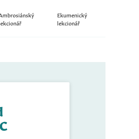
Ambrosiánský
Ekumenický
lekcionář
lekcionář
d
 C