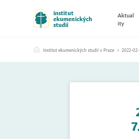
S
k
institut
Aktual
ekumenických
i
ity
studií
p
t
o
Institut ekumenických studií v Praze
2022-02-
c
o
n
t
e
n
t
7