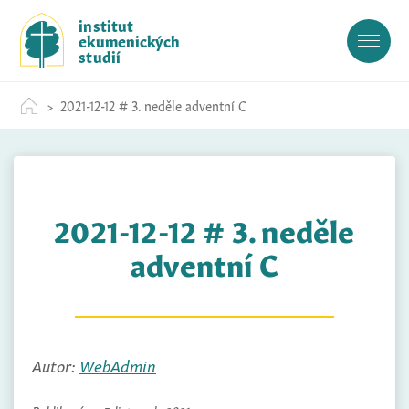
S
institut
k
ekumenických
i
studií
p
t
2021-12-12 # 3. neděle adventní C
o
c
o
n
t
2021-12-12 # 3. neděle
e
n
adventní C
t
Autor:
WebAdmin