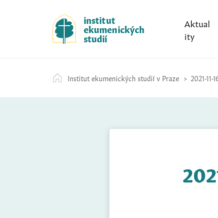
S
k
institut
Aktual
ekumenických
i
ity
studií
p
t
o
Institut ekumenických studií v Praze
2021-11-1
c
o
n
t
e
n
t
202