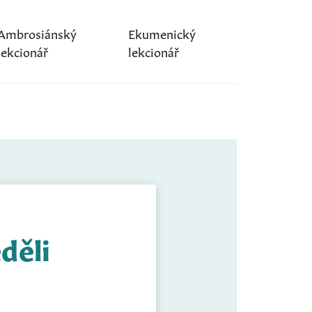
Ambrosiánský
Ekumenický
lekcionář
lekcionář
děli