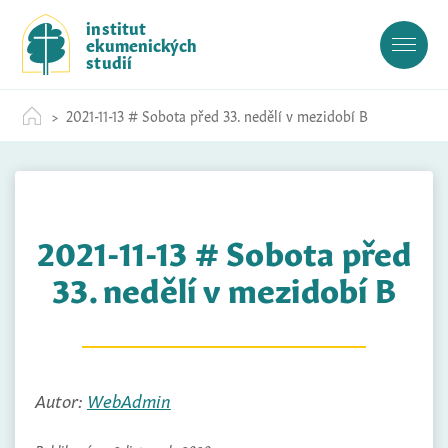
S
institut
k
ekumenických
i
studií
p
t
2021-11-13 # Sobota před 33. nedělí v mezidobí B
o
c
o
n
t
2021-11-13 # Sobota před
e
n
33. nedělí v mezidobí B
t
Autor:
WebAdmin