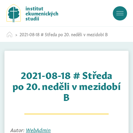
S
institut
k
ekumenických
i
studií
p
t
2021-08-18 # Středa po 20. neděli v mezidobí B
o
c
o
n
t
2021-08-18 # Středa
e
n
po 20. neděli v mezidobí
t
B
Autor:
WebAdmin