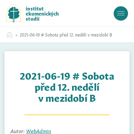
S
institut
k
ekumenických
i
studií
p
t
2021-06-19 # Sobota před 12. nedělí v mezidobí B
o
c
o
n
t
2021-06-19 # Sobota
e
n
před 12. nedělí
t
v mezidobí B
Autor:
WebAdmin