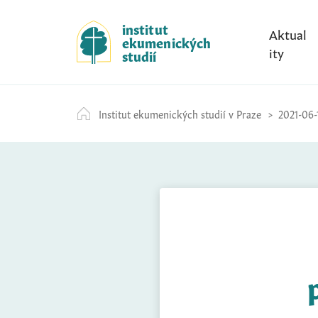
S
k
institut
Aktual
ekumenických
i
ity
studií
p
t
o
Institut ekumenických studií v Praze
2021-06-
c
o
n
t
e
n
t