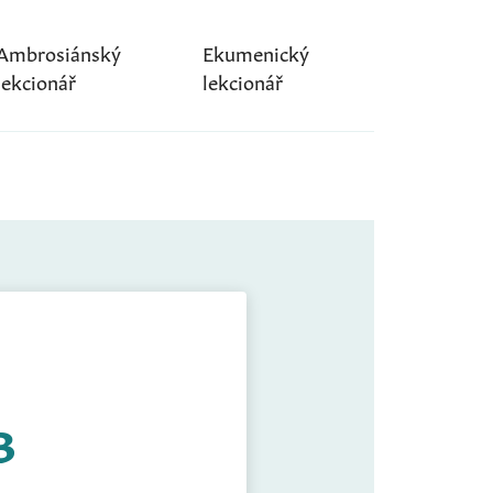
Ambrosiánský
Ekumenický
lekcionář
lekcionář
B