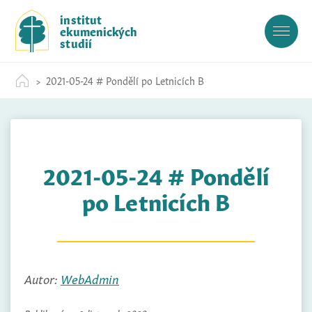
S
institut
k
ekumenických
i
studií
p
t
2021-05-24 # Pondělí po Letnicích B
o
c
o
n
t
2021-05-24 # Pondělí
e
n
po Letnicích B
t
Autor:
WebAdmin