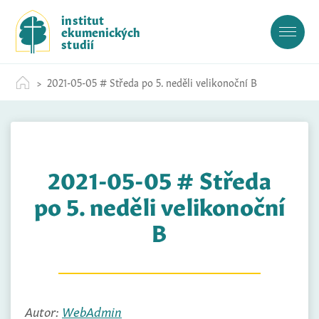
S
institut
k
ekumenických
i
studií
p
t
2021-05-05 # Středa po 5. neděli velikonoční B
o
c
o
n
t
2021-05-05 # Středa
e
n
po 5. neděli velikonoční
t
B
Autor:
WebAdmin