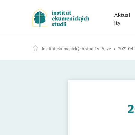
S
k
institut
Aktual
ekumenických
i
ity
studií
p
t
o
Institut ekumenických studií v Praze
2021-04-
c
o
n
t
e
n
t
2