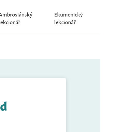
Ambrosiánský
Ekumenický
lekcionář
lekcionář
ed