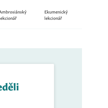
Ambrosiánský
Ekumenický
lekcionář
lekcionář
eděli