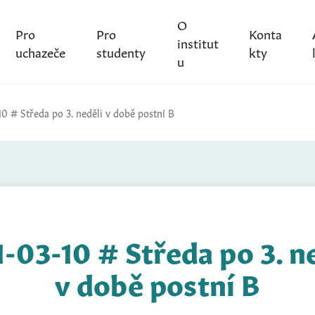
O
Pro
Pro
Konta
institut
uchazeče
studenty
kty
u
10 # Středa po 3. neděli v době postní B
-03-10 # Středa po 3. n
v době postní B