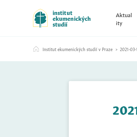
S
k
institut
Aktual
ekumenických
i
ity
studií
p
t
o
Institut ekumenických studií v Praze
2021-03-
c
o
n
t
e
n
t
2021