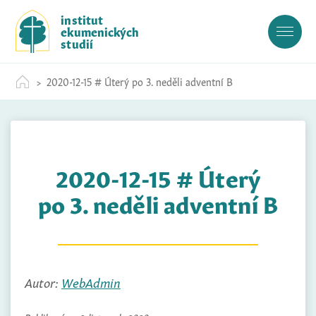
S
institut
k
ekumenických
i
studií
p
t
2020-12-15 # Úterý po 3. neděli adventní B
o
c
o
n
t
2020-12-15 # Úterý
e
n
po 3. neděli adventní B
t
Autor:
WebAdmin