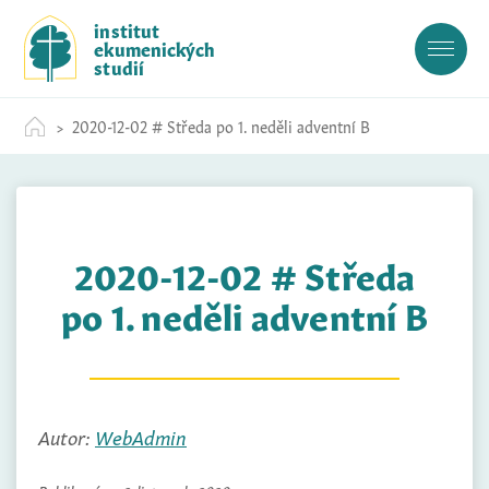
S
institut
k
ekumenických
i
studií
p
t
2020-12-02 # Středa po 1. neděli adventní B
o
c
o
n
t
2020-12-02 # Středa
e
n
po 1. neděli adventní B
t
Autor:
WebAdmin