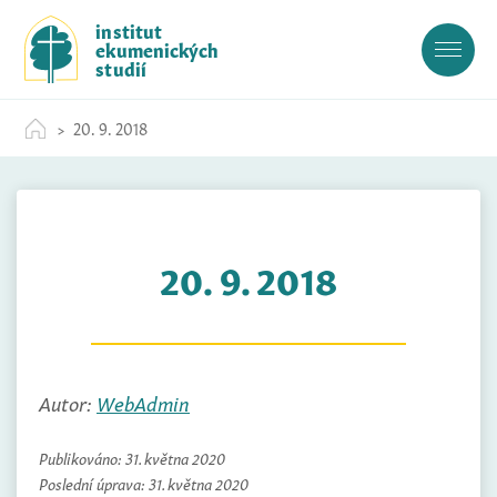
S
institut
k
ekumenických
i
studií
p
t
20. 9. 2018
o
c
o
n
t
20. 9. 2018
e
n
t
Autor:
WebAdmin
Publikováno:
31. května 2020
Poslední úprava:
31. května 2020