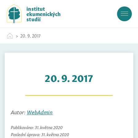
S
institut
k
ekumenických
i
studií
p
t
20. 9. 2017
o
c
o
n
t
20. 9. 2017
e
n
t
Autor:
WebAdmin
Publikováno:
31. května 2020
Poslední úprava:
31. května 2020