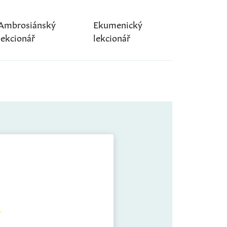
Ambrosiánský
Ekumenický
lekcionář
lekcionář