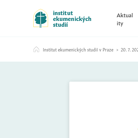
S
k
institut
Aktual
ekumenických
i
ity
studií
p
t
o
Institut ekumenických studií v Praze
20. 7. 20
c
o
n
t
e
n
t