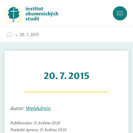
S
institut
k
ekumenických
i
studií
p
t
20. 7. 2015
o
c
o
n
t
20. 7. 2015
e
n
t
Autor:
WebAdmin
Publikováno:
31. května 2020
Poslední úprava:
31. května 2020