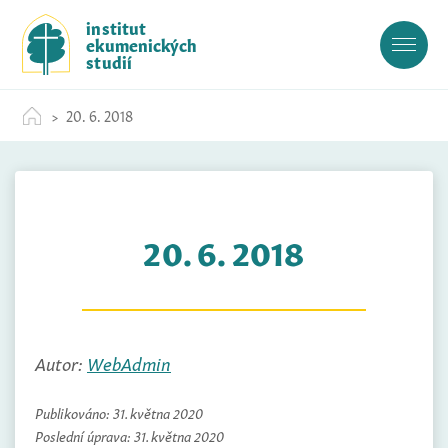
S
institut
k
ekumenických
i
studií
p
t
20. 6. 2018
o
c
o
n
t
20. 6. 2018
e
n
t
Autor:
WebAdmin
Publikováno:
31. května 2020
Poslední úprava:
31. května 2020