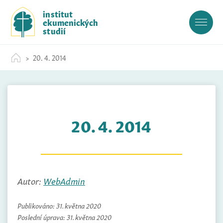
S
institut
k
ekumenických
i
studií
p
t
20. 4. 2014
o
c
o
n
t
20. 4. 2014
e
n
t
Autor:
WebAdmin
Publikováno:
31. května 2020
Poslední úprava:
31. května 2020