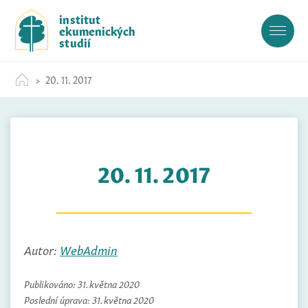
S
institut
k
ekumenických
i
studií
p
t
20. 11. 2017
o
c
o
n
t
20. 11. 2017
e
n
t
Autor:
WebAdmin
Publikováno:
31. května 2020
Poslední úprava:
31. května 2020